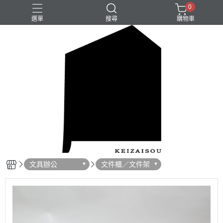
0
選單
搜尋
購物車
文具辦公
文件櫃／文件架