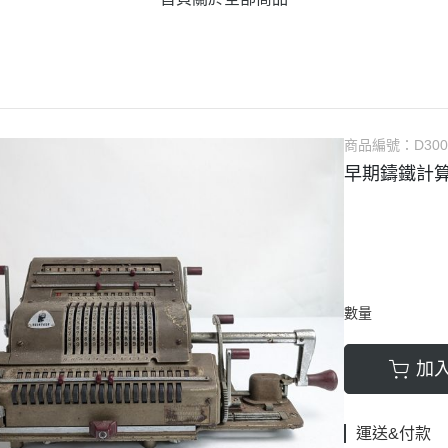
商品編號：
D300
早期鑄鐵計
數量
加
運送&付款