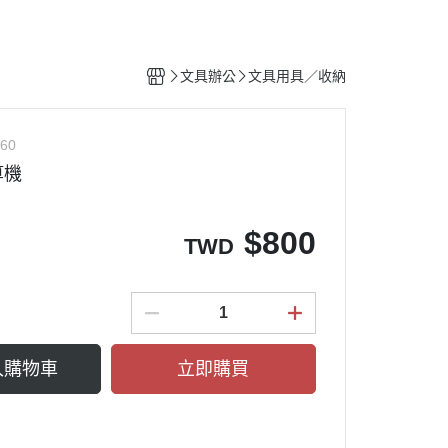
文具辦公
文具用具／收納
60
算機
$
800
TWD
入購物車
立即購買