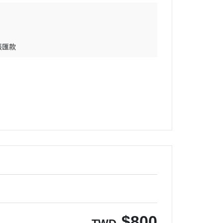
帳匯款
$
800