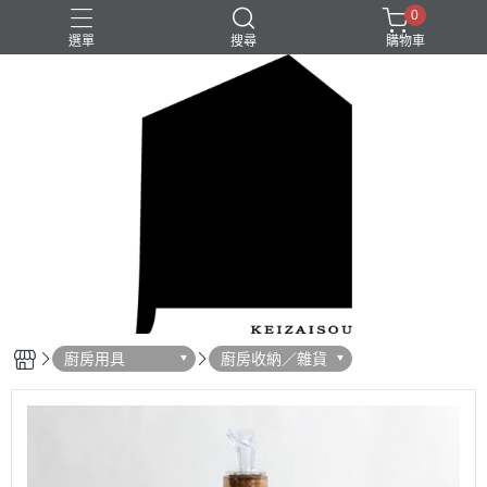
0
選單
搜尋
購物車
廚房用具
廚房收納／雜貨