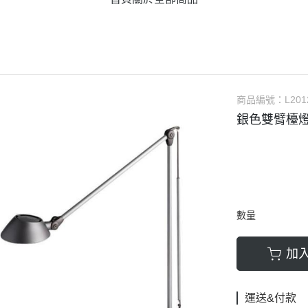
商品編號：
L201
銀色雙臂檯
數量
加
運送&付款