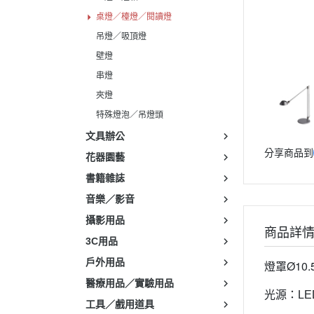
桌燈／檯燈／閱讀燈
吊燈／吸頂燈
壁燈
串燈
夾燈
特殊燈泡／吊燈頭
文具辦公
分享商品到
花器園藝
書籍雜誌
音樂／影音
攝影用品
商品詳
3C用品
戶外用品
Ø10.
燈罩
醫療用品／實驗用品
光源：LE
工具／戲用道具