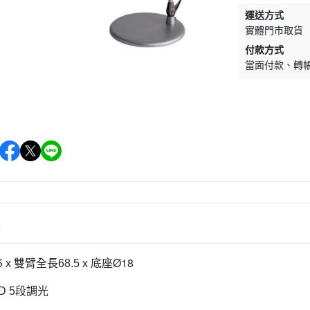
運送方式
實體門市取貨
付款方式
當面付款
轉
情
5
Ø18
x 雙臂全長68.5 x 底座
D 5段調光