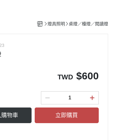
燈具照明
桌燈／檯燈／閱讀燈
23
燈
$
600
TWD
入購物車
立即購買