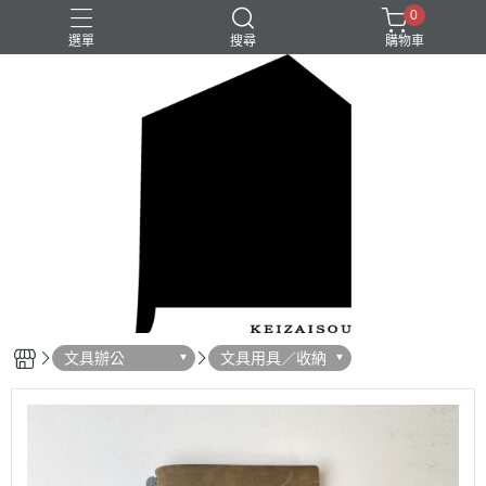
0
選單
搜尋
購物車
文具辦公
文具用具／收納