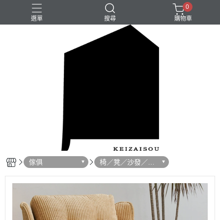
0
選單
搜尋
購物車
傢俱
椅／凳／沙發／懶
骨頭