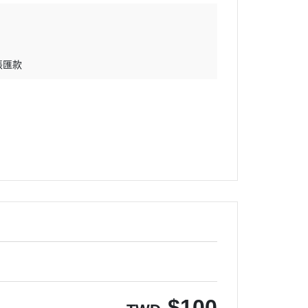
帳匯款
$
100