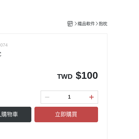
織品軟件
抱枕
074
枕
$
100
TWD
入購物車
立即購買