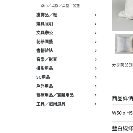
桌巾／桌旗／桌墊／餐墊
掛飾品／框
燈具照明
文具辦公
花器園藝
書籍雜誌
音樂／影音
分享商品到
攝影用品
3C用品
戶外用品
醫療用品／實驗用品
商品詳
工具／戲用道具
W50 x H5
藍白線