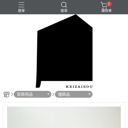
0
選單
搜尋
購物車
家飾用品
擺飾品