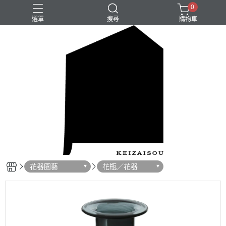
0
選單
搜尋
購物車
花器園藝
花瓶／花器