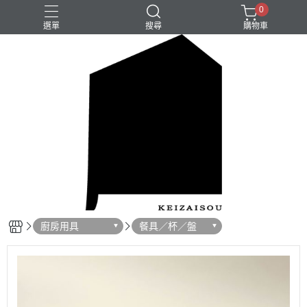
0
選單
搜尋
購物車
廚房用具
餐具／杯／盤