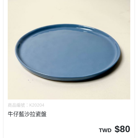
商品編號：
K20204
牛仔藍沙拉瓷盤
$
80
TWD