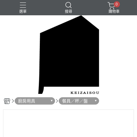
0
選單
搜尋
購物車
廚房用具
餐具／杯／盤