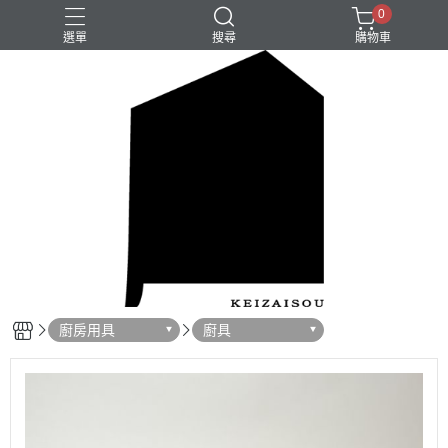
0
選單
搜尋
購物車
廚房用具
廚具