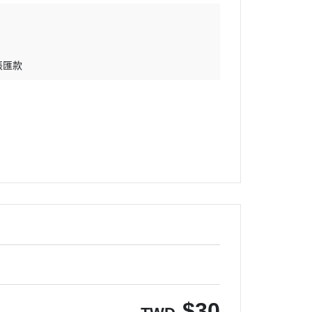
帳匯款
$
30