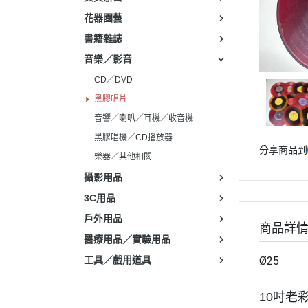
花器園藝
書籍雜誌
音樂／影音
CD／DVD
黑膠唱片
音響／喇叭／耳機／收音機
黑膠唱機／CD播放器
分享商品到
樂器／其他相關
攝影用品
3C用品
戶外用品
商品詳
醫療用品／實驗用品
工具／戲用道具
Ø25
10吋老