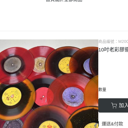
商品編號：
M20
10吋老彩膠
數量
加
運送&付款