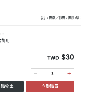
音樂／影音
黑膠唱片
002
擺飾用
$
30
TWD
入購物車
立即購買