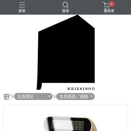
0
選單
搜尋
購物車
文具辦公
文具用具／收納