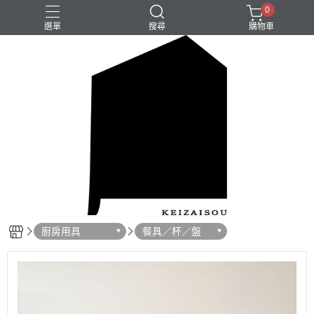
0
選單
搜尋
購物車
廚房用具
餐具／杯／盤