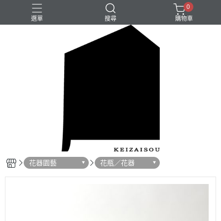
0
選單
搜尋
購物車
花器園藝
花瓶／花器