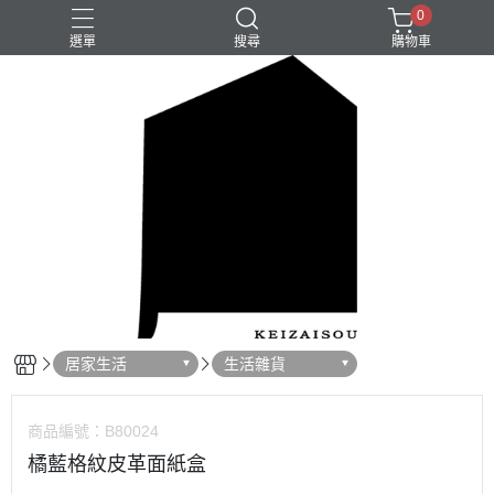
0
選單
搜尋
購物車
居家生活
生活雜貨
商品編號：
B80024
橘藍格紋皮革面紙盒