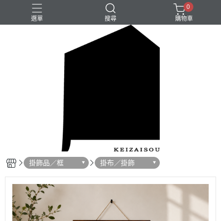
0
選單
搜尋
購物車
掛飾品／框
掛布／掛飾